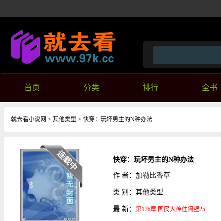
首页
分类
排行
全书
就去看小说网
>
其他类型
>
快穿：玩坏男主的N种办法
快穿：玩坏男主的N种办法
作 者：加勒比香草
类 别：其他类型
最 新：
第176章 国民大神住隔壁25