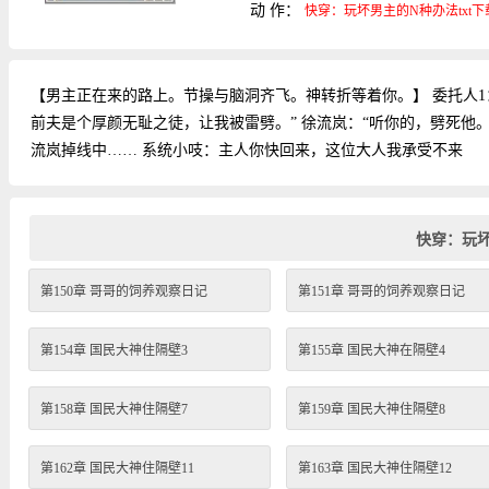
动 作：
快穿：玩坏男主的N种办法txt下
【男主正在来的路上。节操与脑洞齐飞。神转折等着你。】 委托人1：
前夫是个厚颜无耻之徒，让我被雷劈。” 徐流岚：“听你的，劈死他。
流岚掉线中…… 系统小吱：主人你快回来，这位大人我承受不来
快穿：玩
第150章 哥哥的饲养观察日记
第151章 哥哥的饲养观察日记
第154章 国民大神住隔壁3
第155章 国民大神在隔壁4
第158章 国民大神住隔壁7
第159章 国民大神住隔壁8
第162章 国民大神住隔壁11
第163章 国民大神住隔壁12