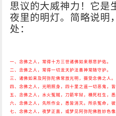
思议的大威神力！它是
夜里的明灯。简略说明，
处：
一、念佛之人，常得十方三世诸佛如来慈悲护佑。
二、念佛之人，常得一切龙天护法善神常随守护。
三、诸佛如来及阿弥陀佛常放光明，摄受念佛之人。
四、念佛之人，光明照身，四十里之遥一切恶鬼，皆
五、念佛之人，水火冤贼，刀箭牢狱，横死枉生，悉
六、念佛之人，先所作业，悉皆消灭。所杀冤命，彼
七、念佛之人，夜梦正直，或梦见阿弥陀佛胜妙色像