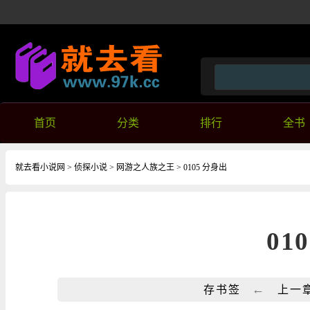
首页
分类
排行
全书
就去看小说网
>
侦探小说
>
网游之人族之王
> 0105 分身出
01
←
存书签
上一