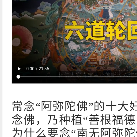
常念“阿弥陀佛”的十大
念佛，乃种植“善根福德
为什么要念“南无阿弥陀