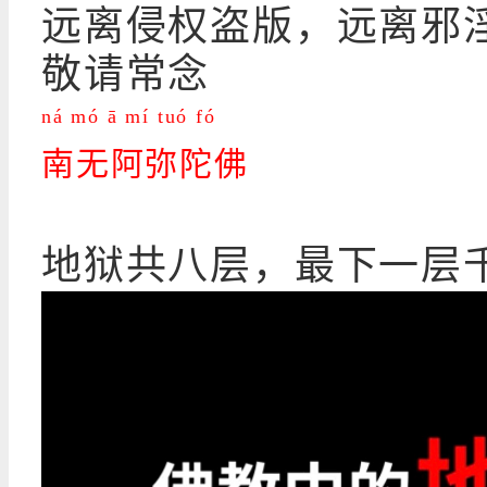
远离侵权盗版，远离邪
敬请常念
ná mó ā mí tuó fó
南无阿弥陀佛
地狱共八层，最下一层