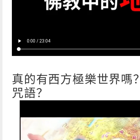
真的有西方極樂世界嗎
咒語？