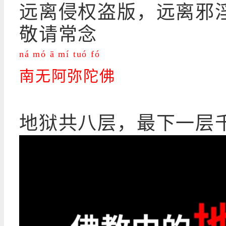
远离侵权盗版，远离邪
敬请常念
ná mó ā mí tuó fó
南无阿弥陀佛
地狱共八层，最下一层