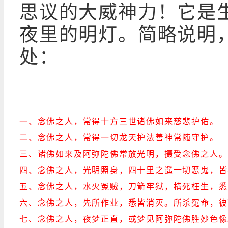
思议的大威神力！它是
夜里的明灯。简略说明，
处：
一、念佛之人，常得十方三世诸佛如来慈悲护佑。
二、念佛之人，常得一切龙天护法善神常随守护。
三、诸佛如来及阿弥陀佛常放光明，摄受念佛之人。
四、念佛之人，光明照身，四十里之遥一切恶鬼，皆
五、念佛之人，水火冤贼，刀箭牢狱，横死枉生，悉
六、念佛之人，先所作业，悉皆消灭。所杀冤命，彼
七、念佛之人，夜梦正直，或梦见阿弥陀佛胜妙色像