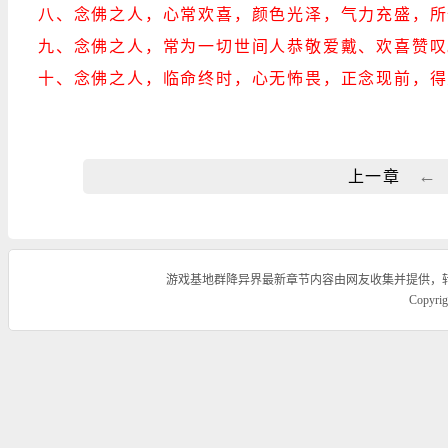
八、念佛之人，心常欢喜，颜色光泽，气力充盛，所
九、念佛之人，常为一切世间人恭敬爱戴、欢喜赞叹
十、念佛之人，临命终时，心无怖畏，正念现前，得
←
上一章
游戏基地群降异界最新章节内容由网友收集并提供，
Copyr