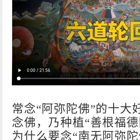
常念“阿弥陀佛”的十大
念佛，乃种植“善根福德
为什么要念“南无阿弥陀