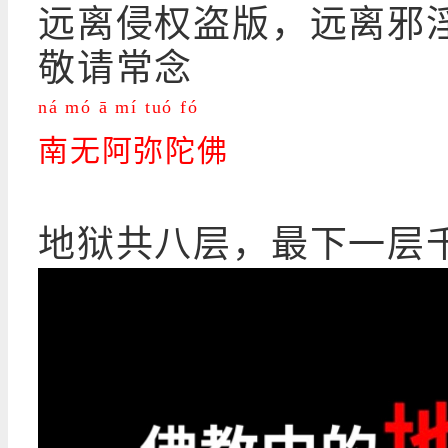
远离侵权盗版，远离邪
敬请常念
ná mó ā mí tuó fó
南无阿弥陀佛
地狱共八层，最下一层