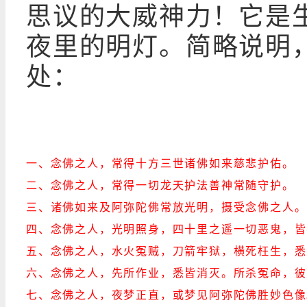
思议的大威神力！它是
夜里的明灯。简略说明，
处：
一、念佛之人，常得十方三世诸佛如来慈悲护佑。
二、念佛之人，常得一切龙天护法善神常随守护。
三、诸佛如来及阿弥陀佛常放光明，摄受念佛之人。
四、念佛之人，光明照身，四十里之遥一切恶鬼，皆
五、念佛之人，水火冤贼，刀箭牢狱，横死枉生，悉
六、念佛之人，先所作业，悉皆消灭。所杀冤命，彼
七、念佛之人，夜梦正直，或梦见阿弥陀佛胜妙色像