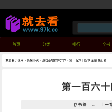
首页
分类
排行
全书
就去看小说网
>
侦探小说
>
游戏基地群降异界
> 第一百六十四章 圣童 先行者
第一百六十
←
存书签
上一