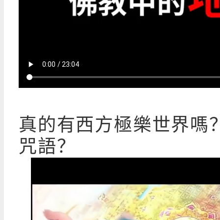
真的有西方極樂世界嗎
咒語？