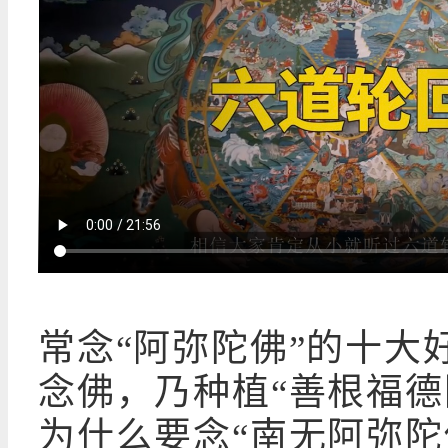
常念“阿弥陀佛”的十大
念佛，乃种植“善根福德
为什么要念“南无阿弥陀