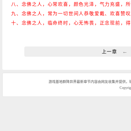
八、念佛之人，心常欢喜，颜色光泽，气力充盛，所
九、念佛之人，常为一切世间人恭敬爱戴、欢喜赞叹
十、念佛之人，临命终时，心无怖畏，正念现前，得
←
上一章
游戏基地群降异界最新章节内容由网友收集并提供，
Copyr