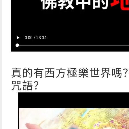
真的有西方極樂世界嗎
咒語？