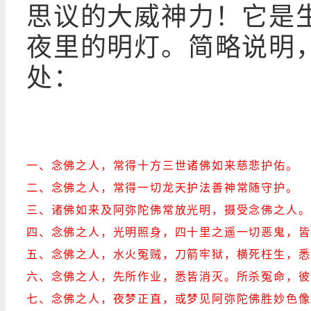
思议的大威神力！它是
夜里的明灯。简略说明，
处：
一、念佛之人，常得十方三世诸佛如来慈悲护佑。
二、念佛之人，常得一切龙天护法善神常随守护。
三、诸佛如来及阿弥陀佛常放光明，摄受念佛之人。
四、念佛之人，光明照身，四十里之遥一切恶鬼，皆
五、念佛之人，水火冤贼，刀箭牢狱，横死枉生，悉
六、念佛之人，先所作业，悉皆消灭。所杀冤命，彼
七、念佛之人，夜梦正直，或梦见阿弥陀佛胜妙色像