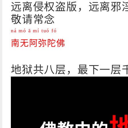
远离侵权盗版，远离邪
敬请常念
ná mó ā mí tuó fó
南无阿弥陀佛
地狱共八层，最下一层