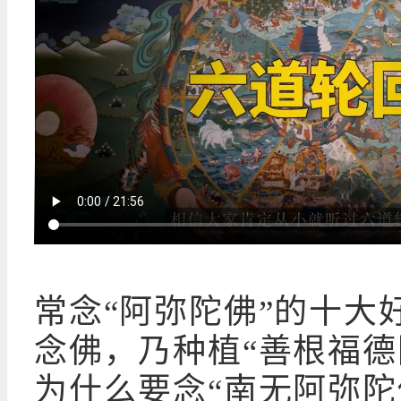
常念“阿弥陀佛”的十大
念佛，乃种植“善根福德
为什么要念“南无阿弥陀