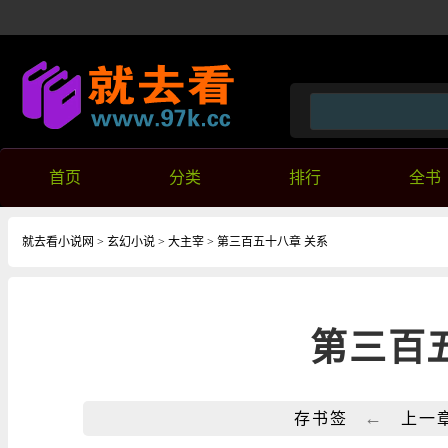
首页
分类
排行
全书
就去看小说网
>
玄幻小说
>
大主宰
> 第三百五十八章 关系
第三百
←
存书签
上一