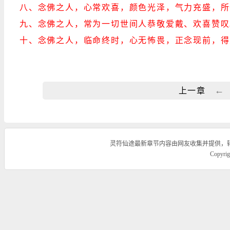
八、念佛之人，心常欢喜，颜色光泽，气力充盛，所
九、念佛之人，常为一切世间人恭敬爱戴、欢喜赞叹
十、念佛之人，临命终时，心无怖畏，正念现前，得
←
上一章
灵符仙途最新章节内容由网友收集并提供，
Copyr