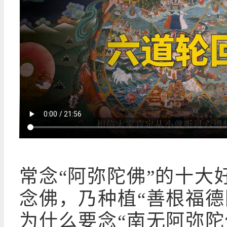
常念“阿弥陀佛”的十大
念佛，乃种植“善根福德
为什么要念“南无阿弥陀