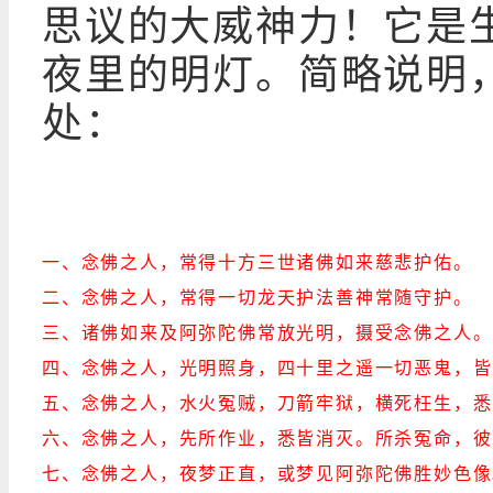
思议的大威神力！它是
夜里的明灯。简略说明，
处：
一、念佛之人，常得十方三世诸佛如来慈悲护佑。
二、念佛之人，常得一切龙天护法善神常随守护。
三、诸佛如来及阿弥陀佛常放光明，摄受念佛之人。
四、念佛之人，光明照身，四十里之遥一切恶鬼，皆
五、念佛之人，水火冤贼，刀箭牢狱，横死枉生，悉
六、念佛之人，先所作业，悉皆消灭。所杀冤命，彼
七、念佛之人，夜梦正直，或梦见阿弥陀佛胜妙色像