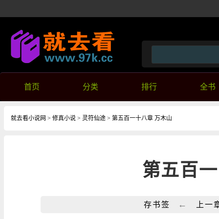
首页
分类
排行
全书
就去看小说网
>
修真小说
>
灵符仙途
> 第五百一十八章 万木山
第五百一
←
存书签
上一