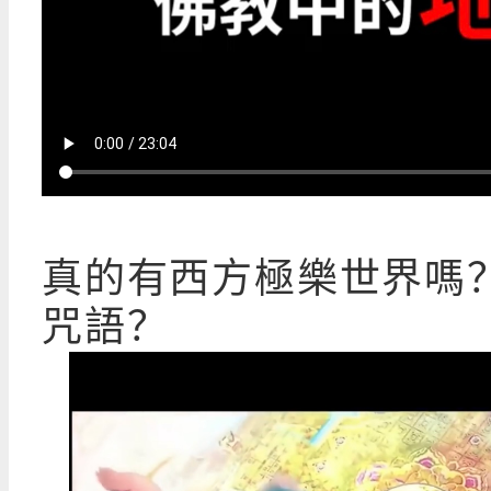
真的有西方極樂世界嗎
咒語？