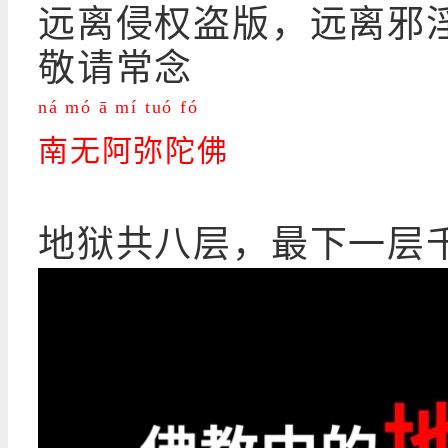
远离侵权盗版，远离邪
敬请常念
ná mó ā mí tuó fó
南无阿弥陀佛
地狱共八层，最下一层