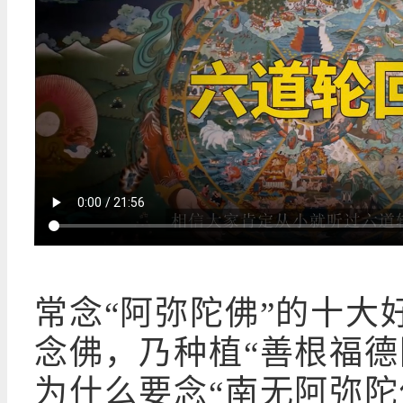
常念“阿弥陀佛”的十大
念佛，乃种植“善根福德
为什么要念“南无阿弥陀