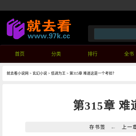
首页
分类
排行
全书
就去看小说网
>
玄幻小说
>
低调为王
> 第315章 难道这是一个考验？
第315章 
←
存书签
上一