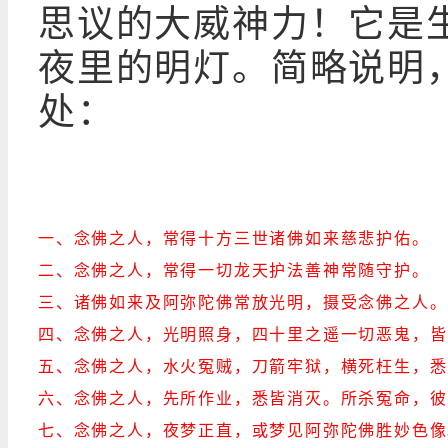
思议的大威神力！它是
夜里的明灯。简略说明，
处：
一、念佛之人，常得十方三世诸佛如来慈悲护佑。
二、念佛之人，常得一切龙天护法善神常随守护。
三、诸佛如来及阿弥陀佛常放光明，摄受念佛之人。
四、念佛之人，光明照身，四十里之遥一切恶鬼，皆
五、念佛之人，水火冤贼，刀箭牢狱，横死枉生，悉
六、念佛之人，先所作业，悉皆消灭。所杀冤命，彼
七、念佛之人，夜梦正直，或梦见阿弥陀佛胜妙色像