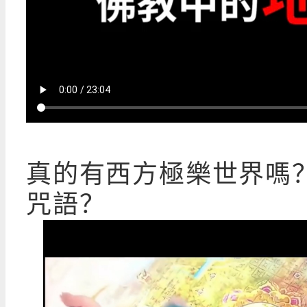
真的有西方極樂世界嗎
咒語？