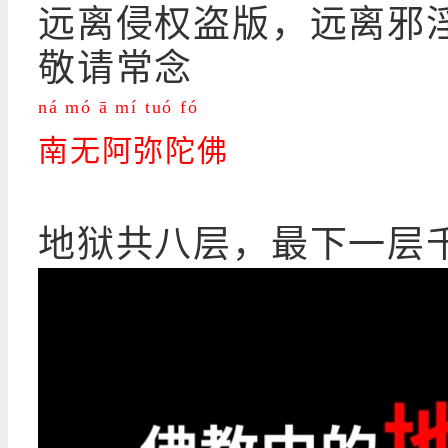
远离侵权盗版，远离邪
敬请常念
ná mó ā mí tuó fó
南无阿弥陀佛
地狱共八层，最下一层